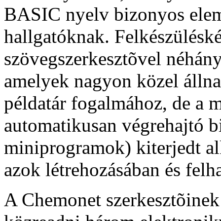
BASIC nyelv bizonyos elemei
hallgatóknak. Felkészülésk
szövegszerkesztõvel néhány
amelyek nagyon közel állnak
példatár fogalmához, de a m
automatikusan végrehajtó b
miniprogramok) kiterjedt al
azok létrehozásában és felh
A Chemonet szerkesztõinek 