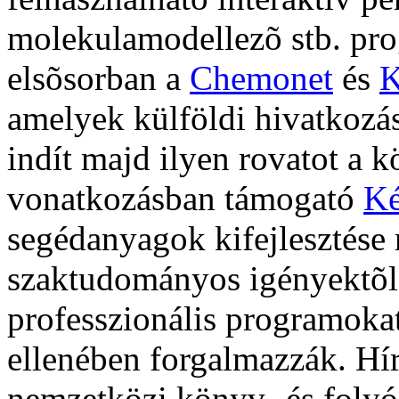
molekulamodellezõ stb. pro
elsõsorban a
Chemonet
és
K
amelyek külföldi hivatkozás
indít majd ilyen rovatot a 
vonatkozásban támogató
K
segédanyagok kifejlesztése
szaktudományos igényektõl
professzionális programokat 
ellenében forgalmazzák. Hí
nemzetközi könyv- és folyói