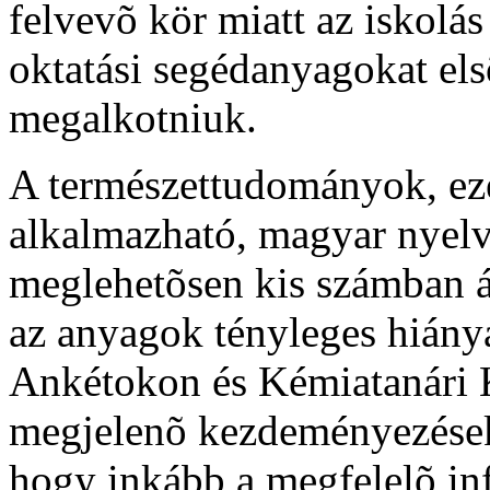
felvevõ kör miatt az iskolá
oktatási segédanyagokat els
megalkotniuk.
A természettudományok, eze
alkalmazható, magyar nyel
meglehetõsen kis számban ál
az anyagok tényleges hiányát
Ankétokon és Kémiatanári K
megjelenõ kezdeményezéseke
hogy inkább a megfelelõ in