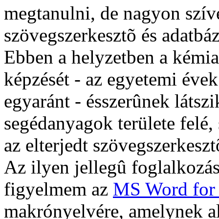
megtanulni, de nagyon szíve
szövegszerkesztõ és adatbá
Ebben a helyzetben a kémia
képzését - az egyetemi évek
egyaránt - ésszerûnek látszi
segédanyagok területe felé,
az elterjedt szövegszerkeszt
Az ilyen jellegû foglalkozás
figyelmem az
MS Word for
makrónyelvére, amelynek alk