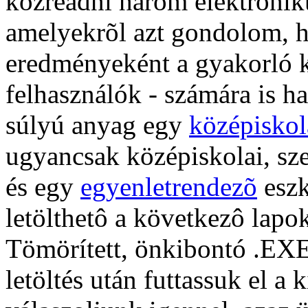
közreadni három elektronik
amelyekrõl azt gondolom, ho
eredményeként a gyakorló k
felhasználók - számára is 
súlyú anyag egy
középiskol
ugyancsak középiskolai, sz
és egy
egyenletrendezõ
eszk
letölthetô a következô lapo
Tömörített, önkibontó .EXE
letöltés után futtassuk el a 