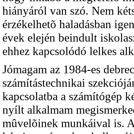
hiányáról van szó. Nem két
érzékelhetõ haladásban igen
évek elején beindult iskol
ehhez kapcsolódó lelkes alk
Jómagam az 1984-es debrec
számítástechnikai szekciój
kapcsolatba a számítógép kém
nyílt alkalmam megismerked
mûvelõinek munkáival is. A