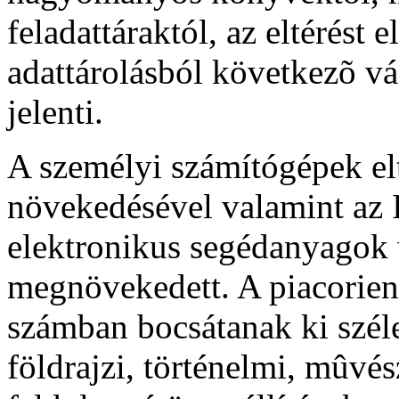
feladattáraktól, az eltérést 
adattárolásból következõ vál
jelenti.
A személyi számítógépek elt
növekedésével valamint az I
elektronikus segédanyagok 
megnövekedett. A piacorien
számban bocsátanak ki széle
földrajzi, történelmi, mûvész