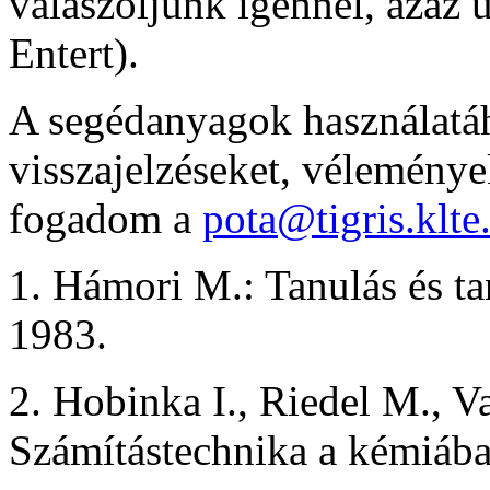
válaszoljunk igennel, azaz ü
Entert).
A segédanyagok használatáh
visszajelzéseket, véleménye
fogadom a
pota@tigris.klte
1. Hámori M.: Tanulás és ta
1983.
2. Hobinka I., Riedel M., V
Számítástechnika a kémiába