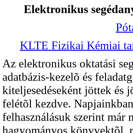
Elektronikus segédan
Pót
KLTE Fizikai Kémiai ta
Az elektronikus oktatási s
adatbázis-kezelõ és feladat
kiteljesedéseként jöttek és
felétõl kezdve. Napjainkba
felhasználásuk szerint már 
hagyományos könyvektõl, m