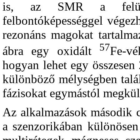
is, az SMR a felül
felbontóképességgel végezhe
rezonáns magokat tartalma
57
ábra egy oxidált
Fe-vé
hogyan lehet egy összesen 
különböző mélységben talá
fázisokat egymástól megkül
Az alkalmazások második c
a szenzorikában különösen 