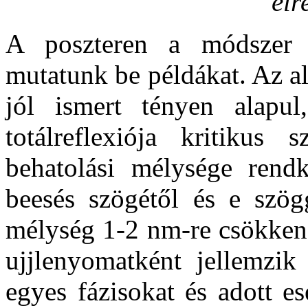
elr
A poszteren a módszer k
mutatunk be példákat. Az a
jól ismert tényen alapul
totálreflexiója kritikus
behatolási mélysége rend
beesés szögétől és e szögg
mélység 1-2 nm-re csökken
ujjlenyomatként jellemzik
egyes fázisokat és adott e