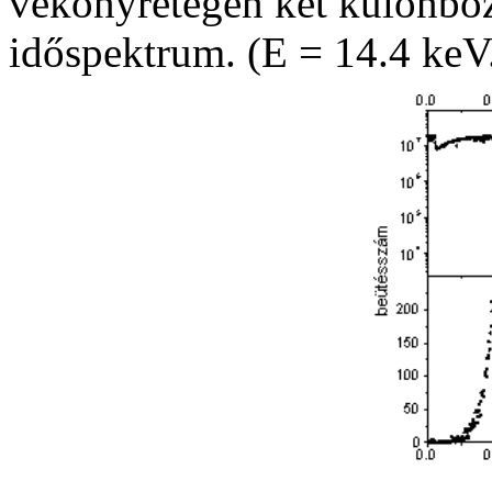
vékonyrétegen két különböz
időspektrum. (E = 14.4 keV