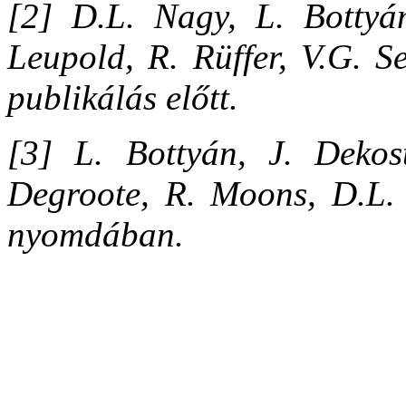
[2] D.L. Nagy, L. Bottyán
Leupold, R. Rüffer, V.G. S
publikálás előtt.
[3] L. Bottyán, J. Dekos
Degroote, R. Moons, D.L. 
nyomdában.