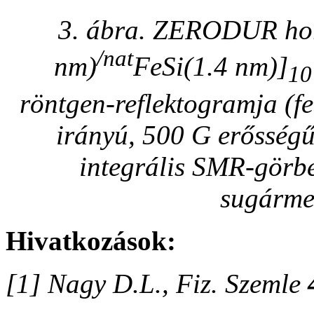
3. ábra. ZERODUR hord
/nat
nm)
FeSi(1.4 nm)]
10
röntgen-reflektogramja (fe
irányú, 500 G erősségű
integrális SMR-görbéj
sugárme
Hivatkozások:
[1] Nagy D.L., Fiz. Szemle