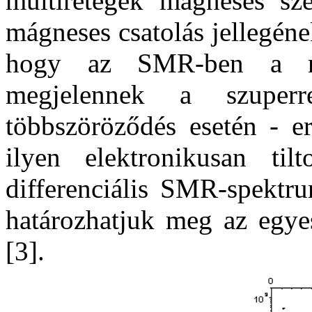
multirétegek mágneses sze
mágneses csatolás jellegén
hogy az SMR-ben a neu
megjelennek a szuperr
többszöröződés esetén - er
ilyen elektronikusan til
differenciális SMR-spektr
határozhatjuk meg az egyes
[3].