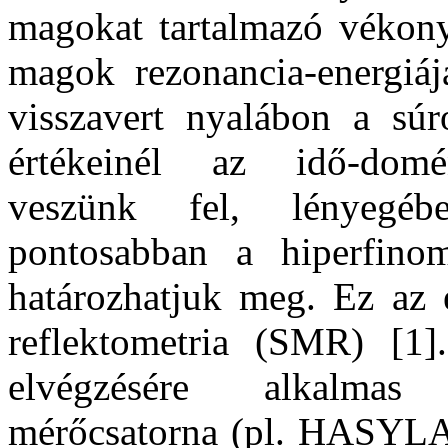
magokat tartalmazó vékonyr
magok rezonancia-energiájá
visszavert nyalábon a sú
értékeinél az idő-domé
veszünk fel, lényegéb
pontosabban a hiperfinom
határozhatjuk meg. Ez az e
reflektometria (SMR) [1
elvégzésére alkalmas 
mérőcsatorna (pl. HASYL