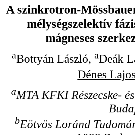
A szinkrotron-Mössbauer
mélységszelektív fázi
mágneses szerke
a
a
Bottyán László,
Deák L
Dénes Lajo
a
MTA KFKI Részecske- és 
Budap
b
Eötvös Loránd Tudomány