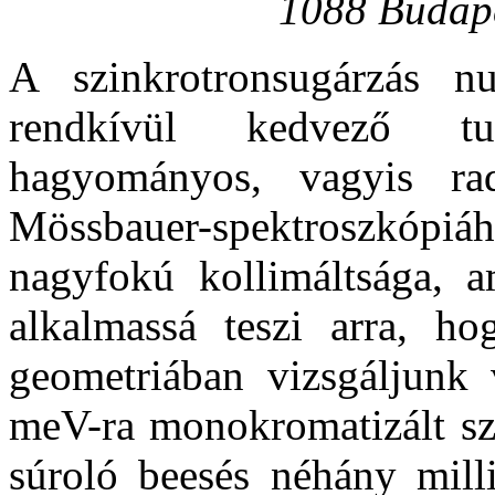
1088 Budape
A szinkrotronsugárzás nu
rendkívül kedvező tu
hagyományos, vagyis radi
Mössbauer-spektroszkópiáh
nagyfokú kollimáltsága, 
alkalmassá teszi arra, ho
geometriában vizsgáljunk 
meV-ra monokromatizált szi
súroló beesés néhány mill