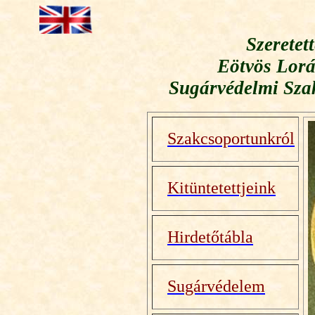
Szeretet
Eötvös Lorá
Sugárvédelmi Sza
Szakcsoportunkról
Kitüntetettjeink
Hirdetőtábla
Sugárvédelem