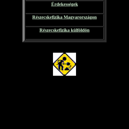
Érdekességek
Részecskefizika Magyarországon
Részecskefizika külföldön