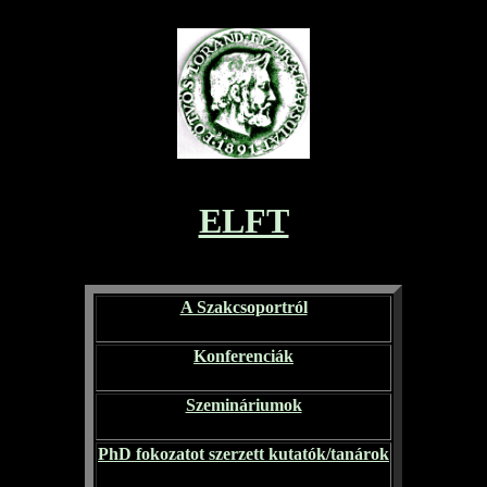
ELFT
A Szakcsoportról
Konferenciák
Szemináriumok
PhD fokozatot szerzett kutatók/tanárok