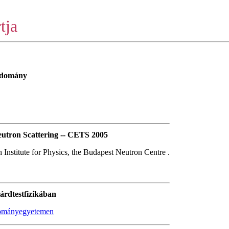
tja
tudomány
utron Scattering -- CETS 2005
Institute for Physics, the Budapest Neutron Centre .
árdtestfizikában
udományegyetemen