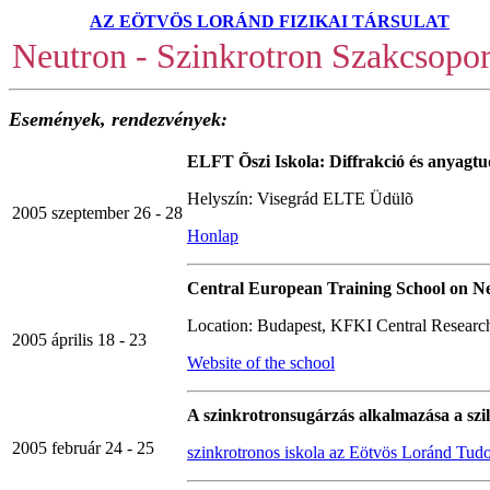
AZ EÖTVÖS LORÁND FIZIKAI TÁRSULAT
Neutron - Szinkrotron Szakcsopor
Események, rendezvények:
ELFT Õszi Iskola: Diffrakció és anyag
Helyszín: Visegrád ELTE Üdülõ
2005 szeptember 26 - 28
Honlap
Central European Training School on Ne
Location: Budapest, KFKI Central Research 
2005 április 18 - 23
Website of the school
A szinkrotronsugárzás alkalmazása a szil
2005 február 24 - 25
szinkrotronos iskola az Eötvös Loránd T