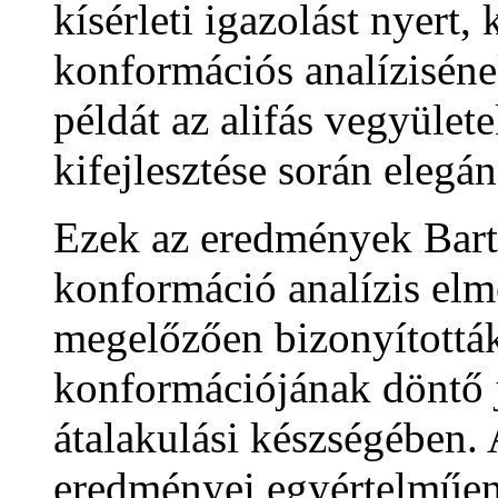
kísérleti igazolást nyert
konformációs analíziséne
példát az alifás vegyület
kifejlesztése során elegá
Ezek az eredmények Barto
konformáció analízis elmé
megelőzően bizonyítottá
konformációjának döntő j
átalakulási készségében. 
eredményei egyértelműen 