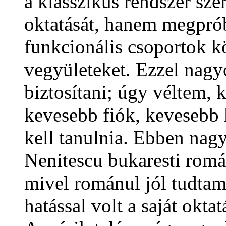
a klasszikus rendszer sze
oktatását, hanem megpró
funkcionális csoportok kö
vegyületeket. Ezzel nagy
biztosítani; úgy véltem, 
kevesebb fiók, kevesebb 
kell tanulnia. Ebben nag
Nenitescu bukaresti romá
mivel románul jól tudta
hatással volt a saját okta