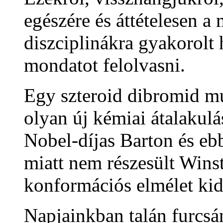
egészére és áttételesen a
diszciplinákra gyakorolt 
mondatot felolvasni.
Egy szteroid dibromid mu
olyan új kémiai átalakulás
Nobel-díjas Barton és ebb
miatt nem részesült Winst
konformációs elmélet ki
Napjainkban talán furcs