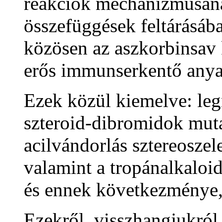
reakciók mechanizmusának
összefüggések feltárásáb
közösen az aszkorbinsav 
erős immunserkentő anyag
Ezek közül kiemelve: le
szteroid-dibromidok mut
acilvándorlás sztereoszel
valamint a tropánalkaloid
és ennek következménye, 
Ezekről, visszhangjukról