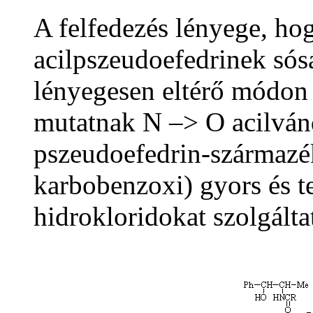
A felfedezés lényege, ho
acilpszeudoefedrinek sós
lényegesen eltérő módon
mutatnak N –> O acilvánd
pszeudoefedrin-származék
karbobenzoxi) gyors és te
hidrokloridokat szolgálta