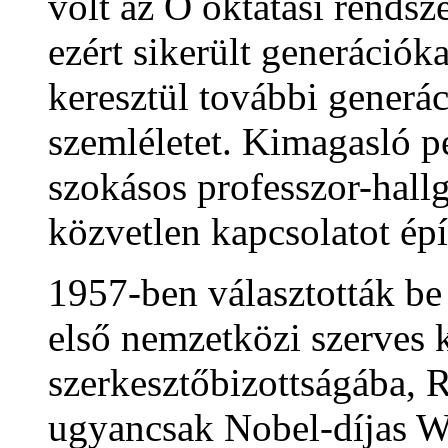
volt az Ő oktatási rends
ezért sikerült generációka
keresztül további generác
szemléletet. Kimagasló p
szokásos professzor-hallg
közvetlen kapcsolatot épít
1957-ben választották be
első nemzetközi szerves k
szerkesztőbizottságába, 
ugyancsak Nobel-díjas 