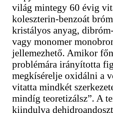
világ mintegy 60 évig vit
koleszterin-benzoát bró
kristályos anyag, dibróm-
vagy monomer monobrom
jellemezhető. Amikor főnö
problémára irányította fi
megkísérelje oxidálni a v
vitatta mindkét szerkezete
mindíg teoretizálsz”. A t
kiindulva dehidroandoszt