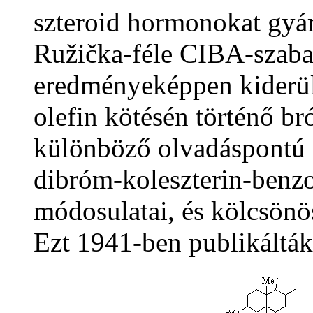
szteroid hormonokat gyár
Ružička-féle CIBA-szaba
eredményeképpen kiderült
olefin kötésén történő br
különböző olvadáspontú 
dibróm-koleszterin-benzo
módosulatai, és kölcsönö
Ezt 1941-ben publikálták