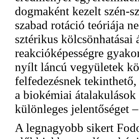
dogmaként kezelt szén-sz
szabad rotáció teóriája 
sztérikus kölcsönhatásai 
reakcióképességre gyakor
nyílt láncú vegyületek k
felfedezésnek tekinthető,
a biokémiai átalakulások
különleges jelentőséget –
A legnagyobb sikert Fod