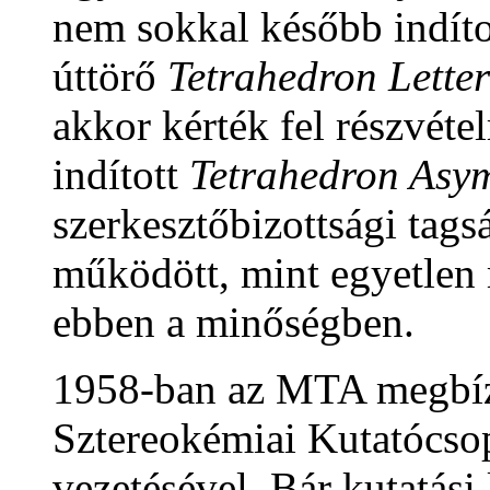
nem sokkal később indíto
úttörő
Tetrahedron Letter
akkor kérték fel részvéte
indított
Tetrahedron Asy
szerkesztőbizottsági tags
működött, mint egyetlen
ebben a minőségben.
1958-ban az MTA megbízt
Sztereokémiai Kutatócsop
vezetésével. Bár kutatási