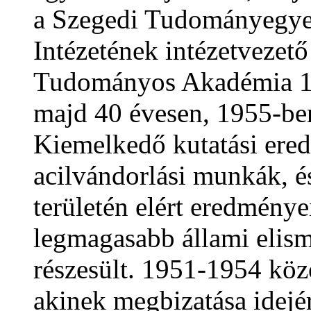
a Szegedi Tudományegye
Intézetének intézetvezet
Tudományos Akadémia 19
majd 40 évesen, 1955-ben
Kiemelkedő kutatási ere
acilvándorlási munkák, é
területén elért eredmény
legmagasabb állami elis
részesült. 1951-1954 köz
akinek megbizatása idejé