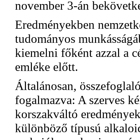
november 3-án bekövetkez
Eredményekben nemzetköz
tudományos munkásságáb
kiemelni főként azzal a cé
emléke előtt.
Általánosan, összefoglal
fogalmazva: A szerves k
korszakváltó eredményeke
különböző típusú alkalo