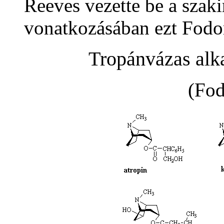
Reeves vezette be a szak
vonatkozásában ezt Fodor
Tropánvázas alk
(Fod