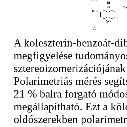
A koleszterin-benzoát-di
megfigyelése tudományos
sztereoizomerizációjának 
Polarimetriás mérés segít
21 % balra forgató módosu
megállapítható. Ezt a kö
oldószerekben polarimetrá