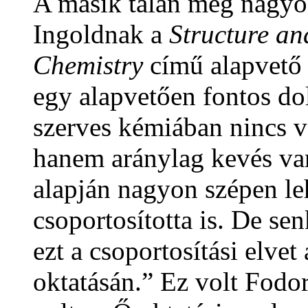
A másik talán még nagyo
Ingoldnak a
Structure a
Chemistry
című alapvető
egy alapvetően fontos dol
szerves kémiában nincs v
hanem aránylag kevés van
alapján nagyon szépen leh
csoportosította is. De sen
ezt a csoportosítási elvet
oktatásán.” Ez volt Fodor