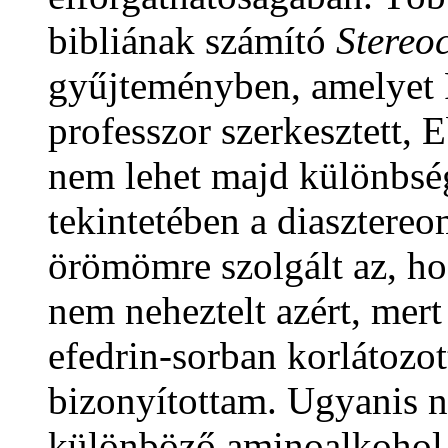
bibliának számító
Stereo
gyűjteményben, amelyet 
professzor szerkesztett, E
nem lehet majd különbség
tekintetében a diasztere
örömömre szolgált az, h
nem neheztelt azért, mert
efedrin-sorban korlátozott
bizonyítottam. Ugyanis n
különböző aminoalkohol