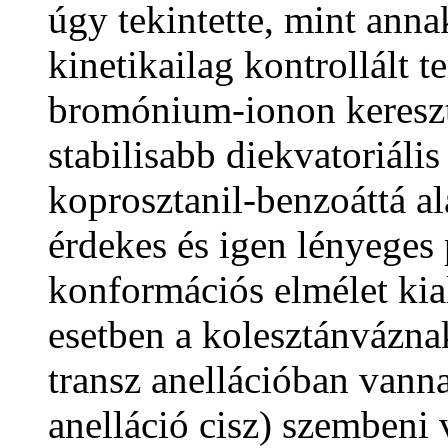
úgy tekintette, mint anna
kinetikailag kontrollált 
bromónium-ionon kereszt
stabilisabb diekvatoriáli
koprosztanil-benzoáttá a
érdekes és igen lényeges 
konformációs elmélet kia
esetben a kolesztánvázn
transz anellációban vanna
anelláció cisz) szembeni 