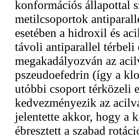
konformációs állapottal s
metilcsoportok antiparalle
esetében a hidroxil és a
távoli antiparallel térbel
megakadályozván az acilv
pszeudoefedrin (így a klo
utóbbi csoport térközeli 
kedvezményezik az acilvá
jelentette akkor, hogy a
ébresztett a szabad rotác