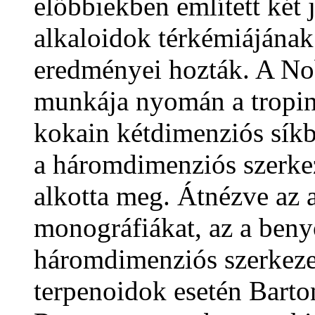
előbbiekben említett két 
alkaloidok térkémiájának
eredményei hozták. A Nobe
munkája nyomán a tropin
kokain kétdimenziós síkbe
a háromdimenziós szerke
alkotta meg. Átnézve az 
monográfiákat, az a ben
háromdimenziós szerkezet
terpenoidok esetén Barton