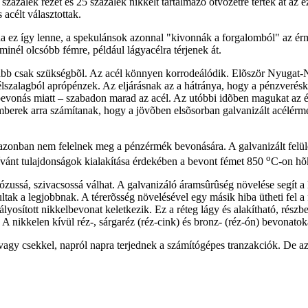
zázalék rezet és 25 százalék nikkelt tartalmazó ötvözetre tértek át az e
acélt választottak.
a ez így lenne, a spekulánsok azonnal "kivonnák a forgalomból" az érm
inél olcsóbb fémre, például lágyacélra térjenek át.
nkább csak szükségbõl. Az acél könnyen korrodeálódik. Elõször Nyugat
célszalagból aprópénzek. Az eljárásnak az a hátránya, hogy a pénzverés
 bevonás miatt – szabadon marad az acél. Az utóbbi idõben magukat az 
mberek arra számítanak, hogy a jövõben elsõsorban galvanizált acélérm
k azonban nem felelnek meg a pénzérmék bevonására. A galvanizált felü
o
ánt tulajdonságok kialakítása érdekében a bevont fémet 850
C-on hõk
ózussá, szivacsossá válhat. A galvanizáló áramsûrûség növelése segít a
ltak a legjobbnak. A térerõsség növelésével egy másik hiba ütheti fel 
osított nikkelbevonat keletkezik. Ez a réteg lágy és alakítható, részbe
A nikkelen kívül réz-, sárgaréz (réz-cink) és bronz- (réz-ón) bevonatoka
agy csekkel, napról napra terjednek a számítógépes tranzakciók. De az