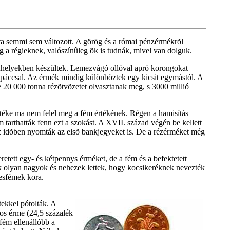
a semmi sem változott. A görög és a római pénzérmékrõl
g a régieknek, valószínûleg õk is tudnák, mivel van dolguk.
ûhelyekben készültek. Lemezvágó ollóval apró korongokat
páccsal. Az érmék mindig különböztek egy kicsit egymástól. A
e 20 000 tonna rézötvözetet olvasztanak meg, s 3000 millió
téke ma nem felel meg a fém értékének. Régen a hamisítás
tarthatták fenn ezt a szokást. A XVII. század végén be kellett
z idõben nyomták az elsõ bankjegyeket is. De a rézérméket még
tett egy- és kétpennys érméket, de a fém és a befektetett
ek olyan nagyok és nehezek lettek, hogy kocsikeréknek nevezték
mesfémek kora.
tekkel pótolták. A
os érme (24,5 százalék
 fém ellenállóbb a