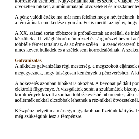
korrózióval szemben. Nagy-Britanniában és szerte a világon 75 s
ötvözetlen nikkelt, alumíniumalapú ötvözeteket és rozsdamentes 
A pénz valódi értéke ma már nem felelhet meg a névértéknek: h
a fém árának emelkedése nyomán. Fel is merült az igény, hogy m
A XX. század során többször is próbálkoztak az acéllal, de i
készültek a II. világháború után rézzel és sárgarézzel bevont a
többféle fémet tartalmaz, és az érme szélén – a szendvicsszerû
nincs kevert hulladék és a szélek sem korrodeálódnak. A szake
Galvanizálás
A nikkeles galvanizálás régi mesterség, a megszokott eljáráso
megegyeznek, hogy túlságosan kemények a pénzveréshez. A kív
A hõkezelés azonban hibákat is okozhat. A bevonat például por
elektrolit függvénye. A vizsgálatok során a szulfamátok bizonyu
körülmények között azonban többé-kevésbé hibamentes, átkristály
acélérmék sokkal olcsóbbak lehetnek a réz-nikkel ötvözeteknél. 
Készpénz helyett ma már egyre gyakrabban fizetünk kártyával v
még szükségünk lesz a fémpénzre.