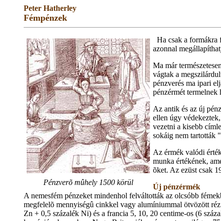
Peter Hatherley
Fémpénzek
Ha csak a formákra 
azonnal megállapíthat
Ma már természetesen
vágtak a megszilárdu
pénzverés ma ipari el
pénzérmét termelnek h
Az antik és az új pé
ellen úgy védekeztek,
vezetni a kisebb címl
sokáig nem tartották 
Az érmék valódi érték
munka értékének, amel
õket. Az ezüst csak 1
Pénzverõ mûhely 1500 körül
Új pénzérmék
A nemesfém pénzeket mindenhol felváltották az olcsóbb fémekb
megfelelõ mennyiségû cinkkel vagy alumíniummal ötvözött réz s
Zn + 0,5 százalék Ni) és a francia 5, 10, 20 centime-os (6 száza