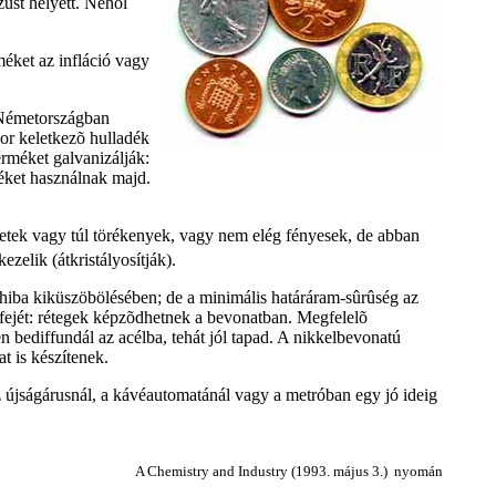
züst helyett. Néhol
éket az infláció vagy
-Németországban
kor keletkezõ hulladék
érméket galvanizálják:
éket használnak majd.
letek vagy túl törékenyek, vagy nem elég fényesek, de abban
ezelik (átkristályosítják).
 hiba kiküszöbölésében; de a minimális határáram-sûrûség az
a fejét: rétegek képzõdhetnek a bevonatban. Megfelelõ
n bediffundál az acélba, tehát jól tapad. A nikkelbevonatú
t is készítenek.
 újságárusnál, a kávéautomatánál vagy a metróban egy jó ideig
A Chemistry and Industry (1993. május 3.) nyomán