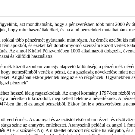
figyelünk, azt mondhatnánk, hogy a pénzverésben több mint 2000 év ót
juk, hogy mire használták õket, és ha a mi pénzeinket mutathatnánk me
 sokkal több pénzérmét gyártanak, mint régen. Az érmék azelõtt kis m
lt fémlapokból, és ezeket két dombornyomó szerszám között verték kala
járás. Az angol Királyi Pénzverdében 1000 alkalmazott dolgozik, évent
azai és külföldi használatra.
nzérmék között azonban van egy alapvetõ különbség: a pénzérmék névér
 hogy nemesfémbõl verték a pénzt, de a gazdaság növekedése miatt nem 
eteket: Angliában ekkor jelentek meg az elsõ rézpénzek. Ugyanebben a
"igazi pénznek".
éhez hosszú ideig ragaszkodtak. Az angol kormány 1797-ben rézbõl vere
y a méretben tükrözõdött, meg kellett felelnie a névértéknek. A pénz
947-ben tûnt el az angol pénzekbõl. Ekkor járt le a pénzverésben a ne
õl vert érmék. Az aranyat és az ezüstöt
elsõsorban rézzel és rézötvöze
árga színe az aranyéra emlékeztet. Aranyszínû például az angol 1 font
lék Al + 2 százalék Ni). A nikkellel ötvözött réz színe halványabb, és a