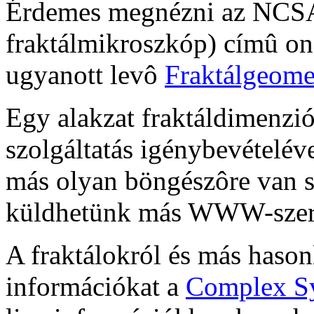
Érdemes megnézni az NC
fraktálmikroszkóp) címû on-
ugyanott levô
Fraktálgeome
Egy alakzat fraktáldimenzi
szolgáltatás igénybevételév
más olyan böngészôre van s
küldhetünk más WWW-szer
A fraktálokról és más hason
információkat a
Complex S