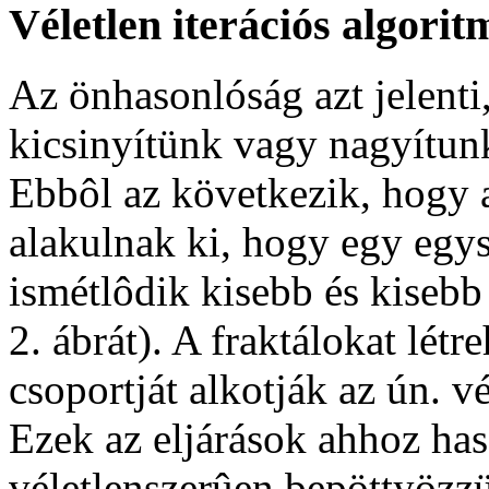
Véletlen iterációs algori
Az önhasonlóság azt jelenti
kicsinyítünk vagy nagyítunk
Ebbôl az következik, hogy a
alakulnak ki, hogy egy egy
ismétlôdik kisebb és kisebb
2. ábrát). A fraktálokat lét
csoportját alkotják az ún. v
Ezek az eljárások ahhoz has
véletlenszerûen bepöttyözzü