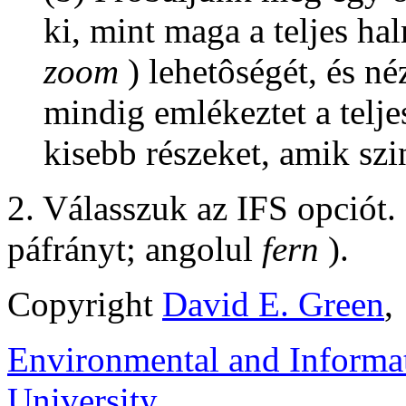
ki, mint maga a teljes ha
zoom
) lehetôségét, és n
mindig emlékeztet a telj
kisebb részeket, amik szi
2. Válasszuk az IFS opciót.
páfrányt; angolul
fern
).
Copyright
David E. Green
,
Environmental and Informa
University