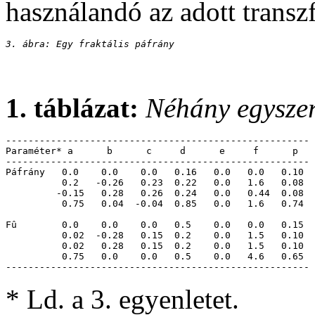
használandó az adott transz
3. ábra: Egy fraktális páfrány
1. táblázat:
Néhány egyszerû
------------------------------------------------------

Paraméter* a      b      c     d      e     f      p

------------------------------------------------------

Páfrány   0.0    0.0    0.0   0.16   0.0   0.0   0.10 

          0.2   -0.26   0.23  0.22   0.0   1.6   0.08 

         -0.15   0.28   0.26  0.24   0.0   0.44  0.08 

          0.75   0.04  -0.04  0.85   0.0   1.6   0.74 

Fû        0.0    0.0    0.0   0.5    0.0   0.0   0.15

          0.02  -0.28   0.15  0.2    0.0   1.5   0.10

          0.02   0.28   0.15  0.2    0.0   1.5   0.10

          0.75   0.0    0.0   0.5    0.0   4.6   0.65

------------------------------------------------------
* Ld. a 3. egyenletet.