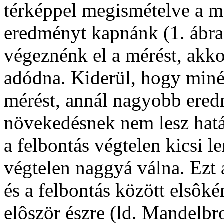
térképpel megismételve a m
eredményt kapnánk (1. ábra)
végeznénk el a mérést, akk
adódna. Kiderül, hogy miné
mérést, annál nagyobb ered
növekedésnek nem lesz határ
a felbontás végtelen kicsi l
végtelen naggyá válna. Ezt 
és a felbontás között elsôk
elôször észre (ld. Mandelbr