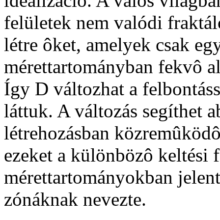
idealizáció. A valós világba
felületek nem valódi fraktá
létre ôket, amelyek csak eg
mérettartományban fekvô al
Így D változhat a felbontássa
láttuk. A változás segíthet
létrehozásban közremûködô
ezeket a különbözô keltési 
mérettartományokban jelent
zónáknak nevezte.