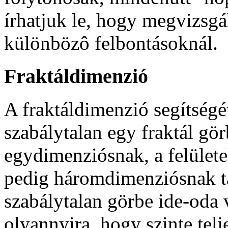
írhatjuk le, hogy megvizsg
különbözô felbontásoknál.
Fraktáldimenzió
A fraktáldimenzió segítség
szabálytalan egy fraktál gö
egydimenziósnak, a felülete
pedig háromdimenziósnak t
szabálytalan görbe ide-oda 
olyannyira, hogy szinte telje