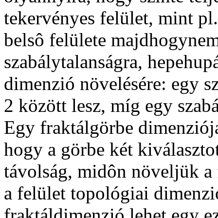
tekervényes felület, mint pl
belsô felülete majdhogynem
szabálytalanságra, hepehupá
dimenzió növelésére: egy sz
2 között lesz, míg egy szabá
Egy fraktálgörbe dimenziója
hogy a görbe két kiválaszto
távolság, midôn növeljük a 
a felület topológiai dimenzi
fraktáldimenzió lehet egy ez