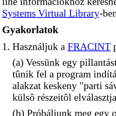
line információkhoz keresh
Systems Virtual Library
-ben
Gyakorlatok
1. Használjuk a
FRACINT
p
(a) Vessünk egy pillantá
tûnik fel a program indít
alakzat keskeny "parti sá
külsô részeitôl elválasztja
(b) Próbáljunk meg egy ol