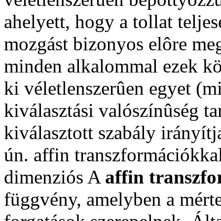
ahelyett, hogy a tollat telj
mozgást bizonyos elôre megh
minden alkalommal ezek köz
ki véletlenszerûen egyet (
kiválasztási valószínûség ta
kiválasztott szabály irányítj
ún. affin transzformációkkal
dimenziós A
affin transzf
függvény, amelyben a mértev