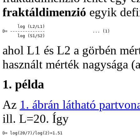
fraktáldimenzió
egyik defi
      log (L2/L1)

D= --------------                   ... (1)

ahol L1 és L2 a görbén mér
használt mérték nagysága (a
1. példa
Az
1. ábrán látható partvon
ill. L=20. Így