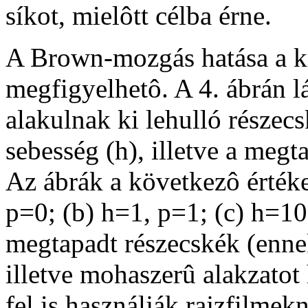
síkot, mielôtt célba érne.
A Brown-mozgás hatása a kr
megfigyelhetô. A 4. ábrán l
alakulnak ki lehulló részec
sebesség (h), illetve a megt
Az ábrák a következô érték
p=0; (b) h=1, p=1; (c) h=10
megtapadt részecskék (ennek
illetve mohaszerû alakzatot 
fel is használják rajzfilmek