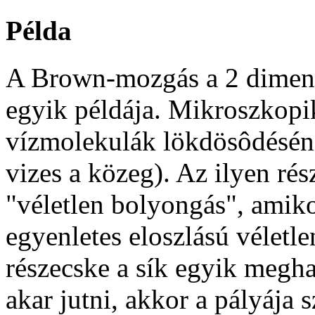
Példa
A Brown-mozgás a 2 dimenzió
egyik példája. Mikroszkopik
vízmolekulák lökdösôdésé
vizes a közeg). Az ilyen ré
"véletlen bolyongás", amiko
egyenletes eloszlású véletle
részecske a sík egyik megha
akar jutni, akkor a pályája s