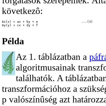
forgatások szerepelnek. Álta
következô:
Ax(x) = ax + by + e                       ...(3)

Ay(y) = cx + dy + f

Példa
Az 1. táblázatban a
páfr
algoritmusainak transz
találhatók. A táblázatb
transzformációhoz a szüksége
p valószínûség azt határoz