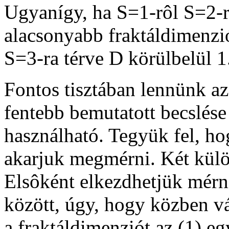
Ugyanígy, ha S=1-rôl S=2-re
alacsonyabb fraktáldimenzi
S=3-ra térve D körülbelül 1
Fontos tisztában lennünk az
fentebb bemutatott becslése
használható. Tegyük fel, hog
akarjuk megmérni. Két kül
Elsôként elkezdhetjük mérni
között, úgy, hogy közben vá
a fraktáldimenziót az (1) e