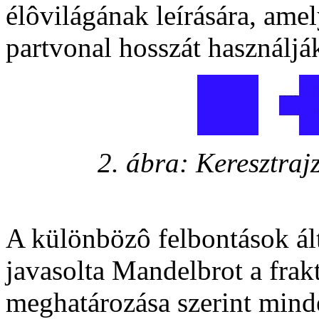
élôvilágának leírására, amely
partvonal hosszát használják
2. ábra: Keresztraj
A különbözô felbontások ált
javasolta Mandelbrot a frak
meghatározása szerint mind