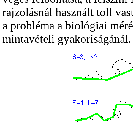
rajzolásnál használt toll v
a probléma a biológiai mér
mintavételi gyakoriságánál.