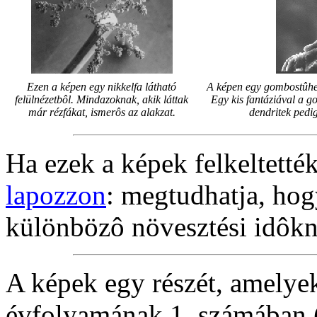
Ezen a képen egy nikkelfa látható
A képen egy gombostûhegy
felülnézetbôl. Mindazoknak, akik láttak
Egy kis fantáziával a g
már rézfákat, ismerôs az alakzat.
dendritek pedi
Ha ezek a képek felkeltetté
lapozzon
: megtudhatja, hog
különbözô növesztési idôkn
A képek egy részét, amelye
évfolyamának 1. számában 