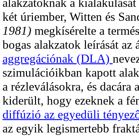
alakzatoknak a kialakulásá
két úriember, Witten és Sa
1981)
megkísérelte a termés
bogas alakzatok leírását az 
aggregációnak (DLA)
nevez
szimulációikban kapott alak
a rézleválásokra, és dacára
kiderült, hogy ezeknek a f
diffúzió az egyedüli tényez
az egyik legismertebb fraktá