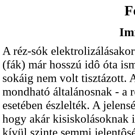
F
Imr
A réz-sók elektrolizálásako
(fák) már hosszú idô óta is
sokáig nem volt tisztázott.
mondható általánosnak - a r
esetében észlelték. A jelens
hogy akár kisiskolásoknak i
kívül szinte semmi jelentôs