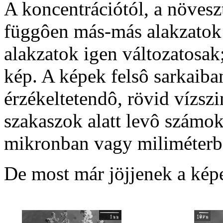
A koncentrációtól, a növeszté
függôen más-más alakzatok 
alakzatok igen változatosak
kép. A képek felsô sarkaiba
érzékeltetendô, rövid vízszi
szakaszok alatt levô számok
mikronban vagy miliméterb
De most már jöjjenek a kép