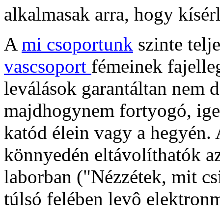
alkalmasak arra, hogy kísér
A
mi csoportunk
szinte telj
vascsoport
fémeinek fajelle
leválások garantáltan nem d
majdhogynem fortyogó, igen
katód élein vagy a hegyén. 
könnyedén eltávolíthatók az
laborban ("Nézzétek, mit csi
túlsó felében levô elektron