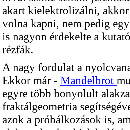
akart kielektrolizálni, akko
volna kapni, nem pedig egy
is nagyon érdekelte a kuta
rézfák.
A nagy fordulat a nyolcvana
Ekkor
már -
Mandelbrot
mu
egyre több bonyolult alakzato
fraktálgeometria segítségéve
azok a próbálkozások is, a