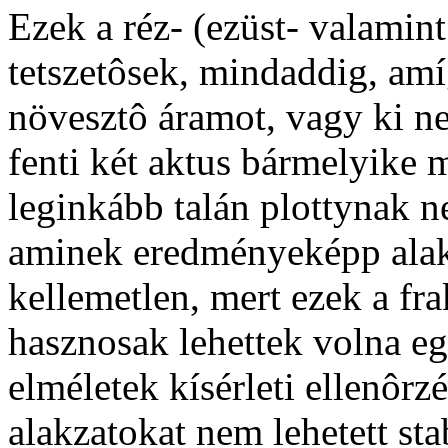
Ezek a réz- (ezüst- valamint
tetszetôsek, mindaddig, amí
növesztô áramot, vagy ki ne
fenti két aktus bármelyike 
leginkább talán plottynak n
aminek eredményeképp alakt
kellemetlen, mert ezek a fr
hasznosak lehettek volna eg
elméletek kísérleti ellenôrz
alakzatokat nem lehetett sta