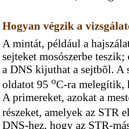
Hogyan végzik a vizsgálat
A mintát, például a hajszála
sejteket mosószerbe teszik; 
a DNS kijuthat a sejtbõl. A
o
oldatot 95
C-ra melegítik,
A primereket, azokat a mest
részeket, amelyek az STR e
DNS-hez, hogy az STR-más