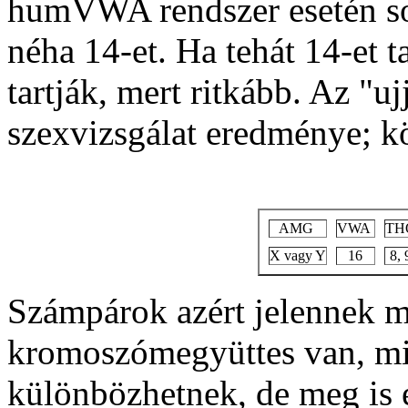
humVWA rendszer esetén so
néha 14-et. Ha tehát 14-et 
tartják, mert ritkább. Az "u
szexvizsgálat eredménye; kö
AMG
VWA
TH
X vagy Y
16
8, 
Számpárok azért jelennek m
kromoszómegyüttes van, min
különbözhetnek, de meg is 