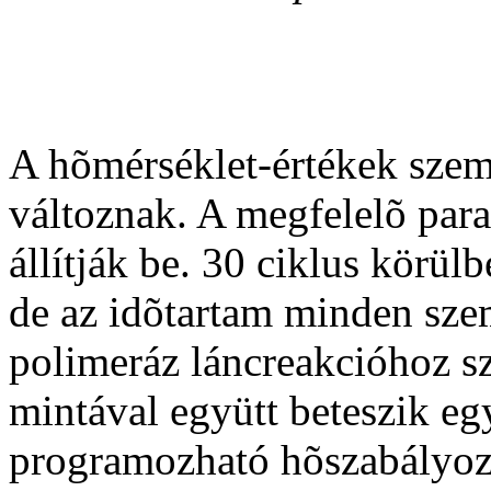
A hõmérséklet-értékek szem
változnak. A megfelelõ par
állítják be. 30 ciklus körülb
de az idõtartam minden sze
polimeráz láncreakcióhoz s
mintával együtt beteszik e
programozható hõszabályoz