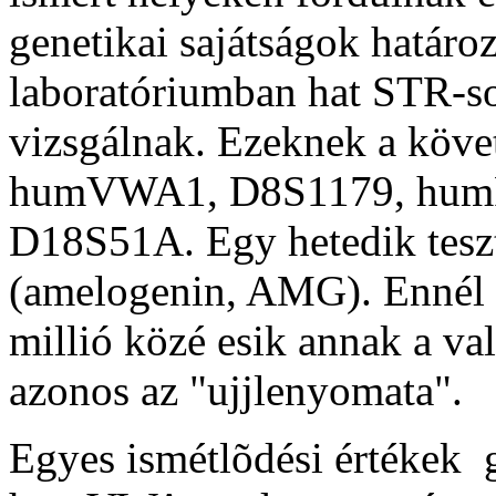
genetikai sajátságok határo
laboratóriumban hat STR-so
vizsgálnak. Ezeknek a köv
humVWA1, D8S1179, hum
D18S51A. Egy hetedik teszt
(amelogenin, AMG). Ennél a 
millió közé esik annak a v
azonos az "ujjlenyomata".
Egyes ismétlõdési értékek g