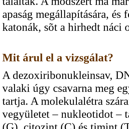
találták. A módszert ma má
apaság megállapítására, és 
katonák, sõt a hirhedt náci 
Mit árul el a vizsgálat?
A dezoxiribonukleinsav, D
valaki úgy csavarna meg egy
tartja. A molekulalétra szá
vegyületet – nukleotidot – 
(G), citozint (C) és timint 