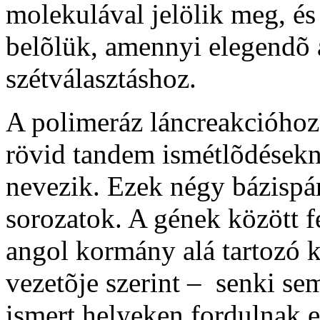
molekulával jelölik meg, és
belõlük, amennyi elegendõ a
szétválasztáshoz.
A polimeráz láncreakcióhoz
rövid tandem ismétlõdésekn
nevezik. Ezek négy bázispá
sorozatok. A gének között 
angol kormány alá tartozó 
vezetõje szerint – senki se
ismert helyeken fordulnak e