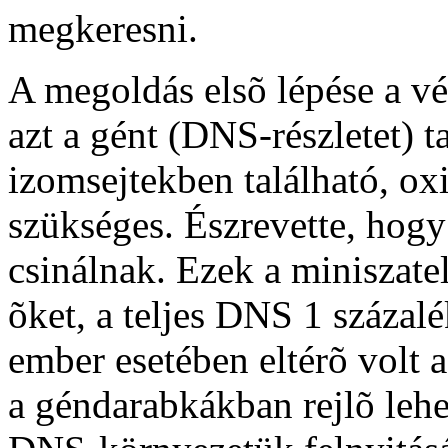
megkeresni.
A megoldás elsõ lépése a vé
azt a gént (DNS-részletet) 
izomsejtekben található, oxi
szükséges. Észrevette, hog
csinálnak. Ezek a miniszatel
õket, a teljes DNS 1 százalé
ember esetében eltérõ volt a
a géndarabkákban rejlõ lehe