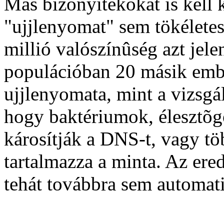
Más bizonyítékokat is kell 
"ujjlenyomat" sem tökéletes
millió valószínûség azt jele
populációban 20 másik emb
ujjlenyomata, mint a vizsgá
hogy baktériumok, élesztõg
károsítják a DNS-t, vagy t
tartalmazza a minta. Az ere
tehát továbbra sem automati