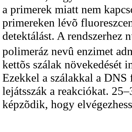
a primerek miatt nem kapcso
primereken lévõ fluoreszcen
detektálást. A rendszerhez 
polimeráz nevû enzimet ad
kettõs szálak növekedését i
Ezekkel a szálakkal a DNS f
lejátsszák a reakciókat. 25
képzõdik, hogy elvégezhessé