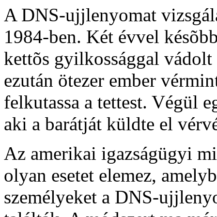
A DNS-ujjlenyomat vizsgálato
1984-ben. Két évvel késõbb 
kettõs gyilkossággal vádolt 
ezután ötezer ember vérmint
felkutassa a tettest. Végül e
aki a barátját küldte el vérvé
Az amerikai igazságügyi mi
olyan esetet elemez, amelybe
személyeket a DNS-ujjlenyo