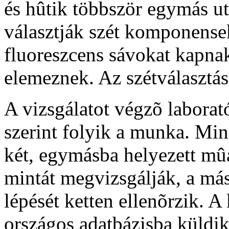
és hûtik többször egymás ut
választják szét komponense
fluoreszcens sávokat kapna
elemeznek. Az szétválasztás
A vizsgálatot végzõ laborat
szerint folyik a munka. Min
két, egymásba helyezett mû
mintát megvizsgálják, a más
lépését ketten ellenõrzik. 
országos adatbázisba küldik