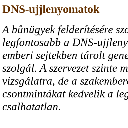
DNS-ujjlenyomatok
A bûnügyek felderítésére sz
legfontosabb a DNS-ujjlenyo
emberi sejtekben tárolt gen
szolgál. A szervezet szinte 
vizsgálatra, de a szakember
csontmintákat kedvelik a l
csalhatatlan.