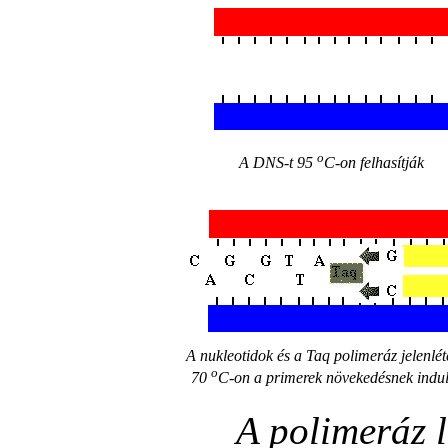
o
A DNS-t 95
C-on felhasítják
A nukleotidok és a Taq polimeráz jelenlé
o
70
C-on a primerek növekedésnek indu
A polimeráz 