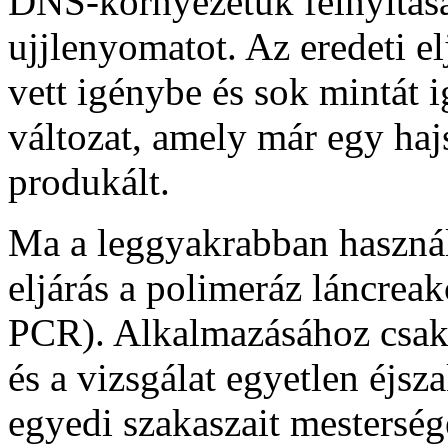
DNS-környezetük felnyitásár
ujjlenyomatot. Az eredeti el
vett igénybe és sok mintát i
változat, amely már egy hajs
produkált.
Ma a leggyakrabban haszná
eljárás a polimeráz láncrea
PCR). Alkalmazásához csak
és a vizsgálat egyetlen éj
egyedi szakaszait mestersége