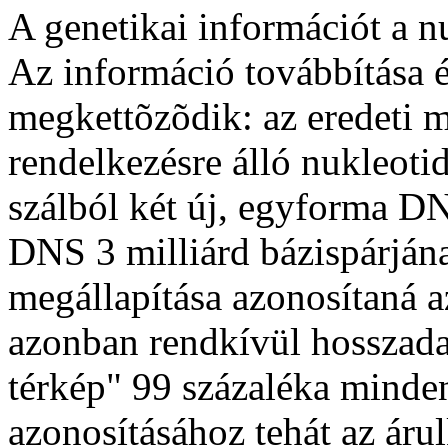
A genetikai információt a n
Az információ továbbítása
megkettõzõdik: az eredeti m
rendelkezésre álló nukleoti
szálból két új, egyforma D
DNS 3 milliárd bázispárjána
megállapítása azonosítaná az
azonban rendkívül hosszadal
térkép" 99 százaléka minde
azonosításához tehát az áru