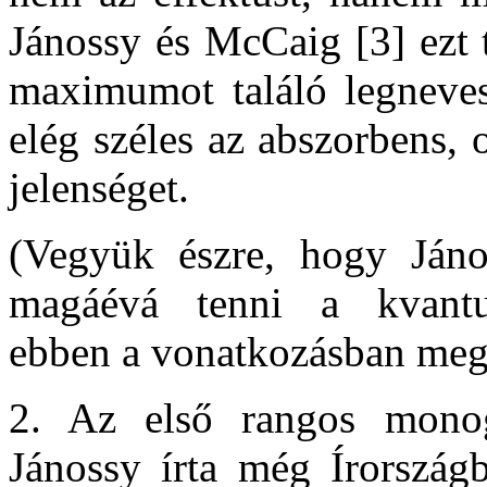
Jánossy és McCaig [3] ezt 
maximumot találó legneve
elég széles az abszorbens, 
jelenséget.
(Vegyük észre, hogy János
magáévá tenni a kvantum
ebben a vonatkozásban megv
2. Az első rangos monog
Jánossy írta még Írországb