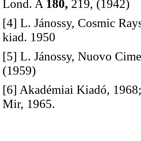
Lond. A
180,
219, (1942)
[4] L. Jánossy, Cosmic Rays,
kiad. 1950
[5] L. Jánossy, Nuovo Cim
(1959)
[6] Akadémiai Kiadó, 1968;
Mir, 1965.