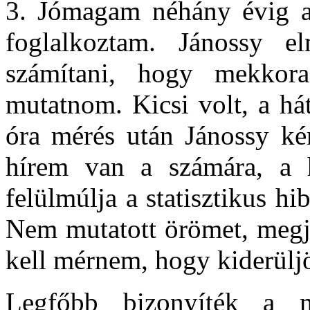
3. Jómagam néhány évig a 
foglalkoztam. Jánossy e
számítani, hogy mekkora
mutatnom. Kicsi volt, a há
óra mérés után Jánossy kér
hírem van a számára, a h
felülmúlja a statisztikus hi
Nem mutatott örömet, megj
kell mérnem, hogy kiderüljö
Legfőbb bizonyíték a m