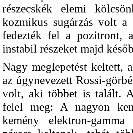
részecskék elemi kölcsön
kozmikus sugárzás volt a n
fedezték fel a pozitront,
instabil részeket majd későb
Nagy meglepetést keltett, 
az úgynevezett Rossi-görb
volt, aki többet is talált
felel meg: A nagyon ke
kemény elektron-gamma p