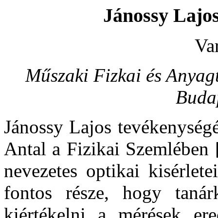
Jánossy Lajos,
Va
Műszaki Fizkai és Anyag
Budap
Jánossy Lajos tevékenység
Antal a Fizikai Szemlében [
nevezetes optikai kisérlet
fontos része, hogy tanár
kiértékelni a mérések ere