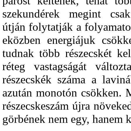
párost keltenek, tehát tö
szekundérek megint csak
útján folytatják a folyamat
eközben energiájuk csök
tudnak több részecskét kel
réteg vastagságát változ
részecskék száma a laviná
azután monotón csökken. Má
részecskeszám újra növeked
görbének nem egy, hanem 