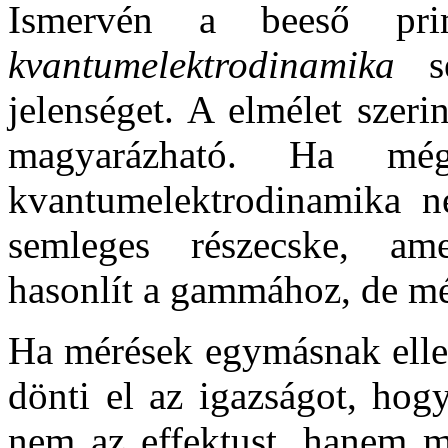
Ismervén a beeső pri
kvantumelektrodinamika
s
jelenséget. A elmélet sze
magyarázható. Ha mé
kvantumelektrodinamika n
semleges részecske, am
hasonlít a gammához, de m
Ha mérések egymásnak elle
dönti el az igazságot, hog
nem az effektust, hanem me