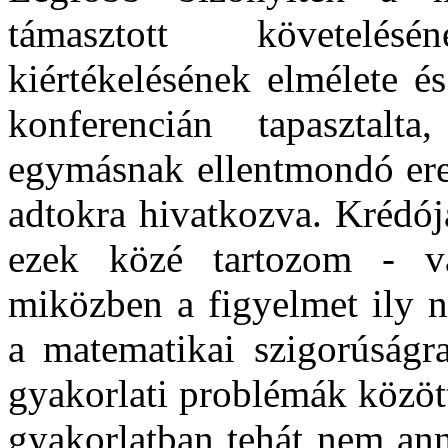
támasztott követelé
kiértékelésének elmélete é
konferencián tapasztal
egymásnak ellentmondó ered
adtokra hivatkozva. Krédója
ezek közé tartozom - 
miközben a figyelmet ily n
a matematikai szigorúságra
gyakorlati problémák között
gyakorlatban tehát nem ann