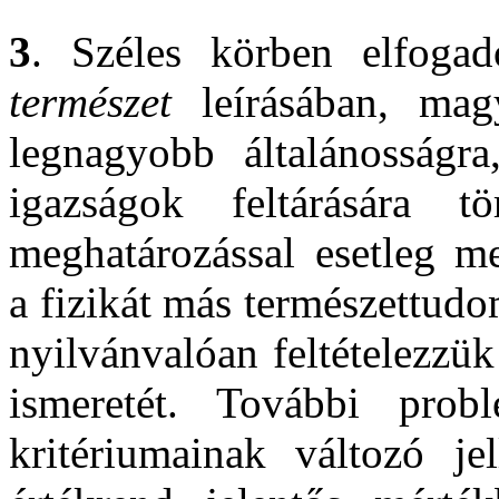
3
. Széles körben elfogad
természet
leírásában, mag
legnagyobb általánosságra
igazságok feltárására 
meghatározással esetleg m
a fizikát más természettud
nyilvánvalóan feltételezzü
ismeretét. További prob
kritériumainak változó j