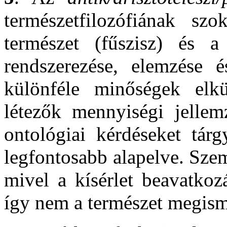
természetfilozófiának sz
természet (fűszisz) és a
rendszerezése, elemzése 
különféle minőségek elkü
létezők mennyiségi jellemz
ontológiai kérdéseket tár
legfontosabb alapelve. Szem
mivel a kísérlet beavatkoz
így nem a természet megism