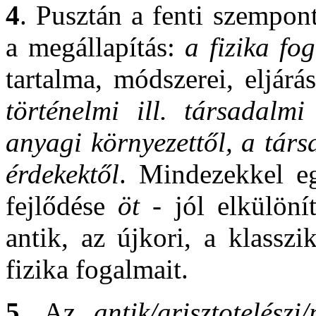
4
. Pusztán a fenti szempon
a megállapítás:
a fizika fo
tartalma, módszerei, eljárá
történelmi ill. társadalmi
anyagi környezettől, a társ
érdekektől
. Mindezekkel egy
fejlődése
öt
- jól elkülönít
antik, az újkori, a klassz
fizika fogalmait.
5
. Az
antik/arisztotelészi