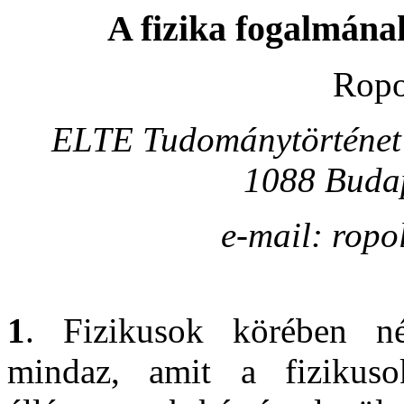
A fizika fogalmának
Ropo
ELTE Tudománytörténet 
1088 Budap
e-mail: ropo
1
. Fizikusok körében nép
mindaz, amit a fizikus