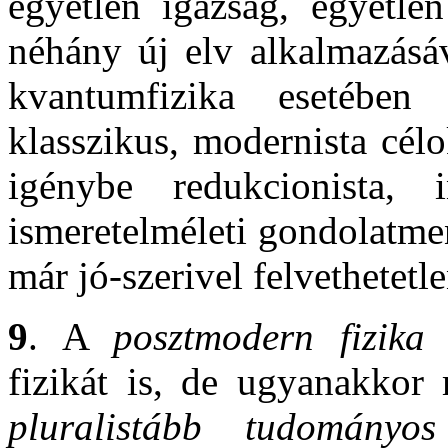
egyetlen igazság, egyetlen
néhány új elv alkalmazásáva
kvantumfizika esetében
klasszikus, modernista cél
igénybe redukcionista, in
ismeretelméleti gondolatmen
már jó-szerivel felvethetetl
9
. A
posztmodern fizika
r
fizikát is, de ugyanakkor 
pluralistább tudományos