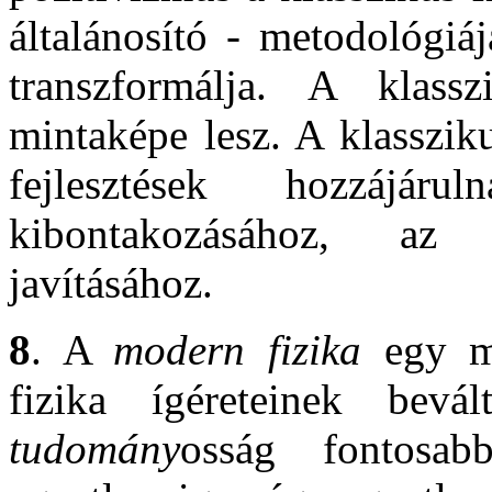
általánosító - metodológiá
transzformálja. A klass
mintaképe lesz. A klassziku
fejlesztések hozzájá
kibontakozásához, az 
javításához.
8
. A
modern fizika
egy me
fizika ígéreteinek bevá
tudomány
osság fontosabb