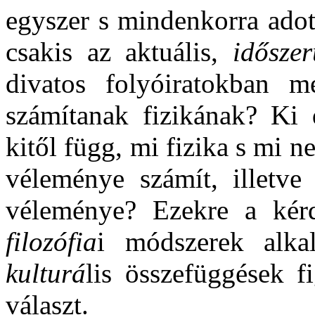
egyszer s mindenkorra ado
csakis az aktuális,
időszer
divatos folyóiratokban m
számítanak fizikának? Ki 
kitől függ, mi fizika s mi n
véleménye számít, illetve 
véleménye? Ezekre a kérdé
filozófia
i módszerek alkal
kulturá
lis összefüggések f
választ.