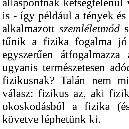
álláspontnak kétségtelenül
is - így például a tények és
alkalmazott
szemléletmód
s
tűnik a fizika fogalma jó
egyszerűen átfogalmazza 
ugyanis természetesen adód
fizikusnak? Talán nem min
válasz: fizikus az, aki fiz
okoskodásból a fizika (
követve léphetünk ki.