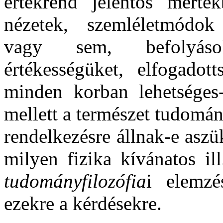
értékrend jelentős mérté
nézetek, szemléletmódok
vagy sem, befolyásol
értékességüket, elfogadott
minden korban lehetséges-
mellett a természet tudomán
rendelkezésre állnak-e aszü
milyen fizika kívánatos il
tudományfilozófia
i elemzé
ezekre a kérdésekre.