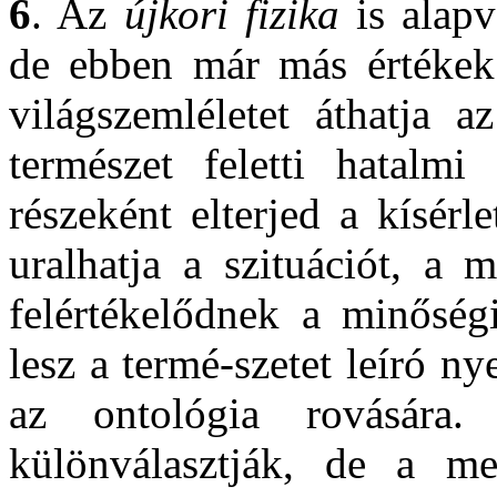
6
. Az
újkori fizika
is alapv
de ebben már más értékek
világszemléletet áthatja 
természet feletti hatalm
részeként elterjed a kísérl
uralhatja a szituációt, a 
felértékelődnek a minőség
lesz a termé-szetet leíró ny
az ontológia rovásár
különválasztják, de a mec