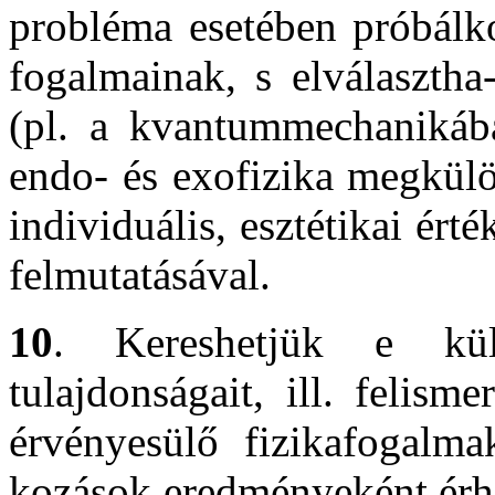
probléma esetében próbálk
fogalmainak, s elválasztha
(pl. a kvantummechanikáb
endo- és exofizika megkülö
individuális, esztétikai ért
felmutatásával.
10
. Kereshetjük e kül
tulajdonságait, ill. felism
érvényesülő fizikafogalmak
kozások eredményeként érhe