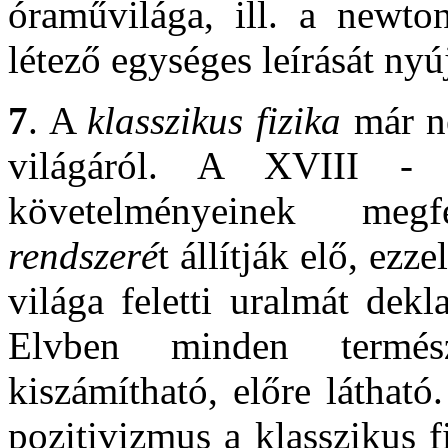
óraművilága, ill. a newto
létező egységes leírását nyúj
7
. A
klasszikus fizika
már ne
világáról. A XVIII -
követelményeinek meg
rendszeré
t állítják elő, ez
világa feletti uralmát dekl
Elvben minden termész
kiszámítható, előre látható
pozitivizmus a klasszikus 