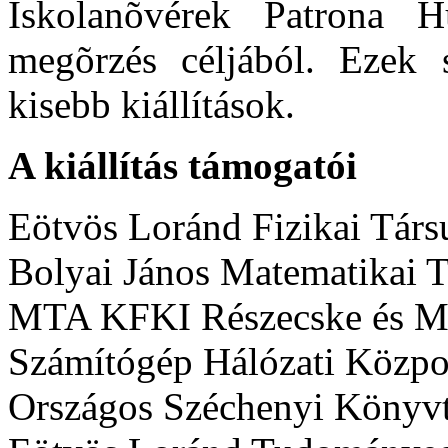
Iskolanõvérek Patrona 
megõrzés céljából. Ezek s
kisebb kiállítások.
A kiállítás támogatói
Eötvös Loránd Fizikai Társ
Bolyai János Matematikai T
MTA KFKI Részecske és Mag
Számítógép Hálózati Közpo
Országos Széchenyi Könyvt