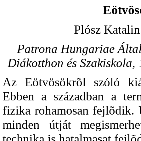
Eötvösö
Plósz Katali
Patrona Hungariae Által
Diákotthon és Szakiskola,
Az Eötvösökrõl szóló kiál
Ebben a században a ter
fizika rohamosan fejlõdik.
minden útját megismerhe
technika is hatalmasat fejlõ