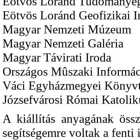
Eötvös Loránd Tudománye
Eötvös Loránd Geofizikai I
Magyar Nemzeti Múzeum
Magyar Nemzeti Galéria
Magyar Távirati Iroda
Országos Mûszaki Informác
Váci Egyházmegyei Könyvt
Józsefvárosi Római Katolik
A kiállítás anyagának össz
segítségemre voltak a fenti