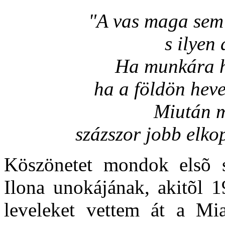
"A vas maga sem 
s ilyen 
Ha munkára ha
ha a földön heve
Miután m
százszor jobb elko
Köszönetet mondok elsõ 
Ilona unokájának, akitõl 
leveleket vettem át a Mi