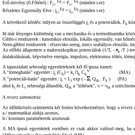
Eq
Eq
Erő-törvény (0.Főtétel) : F
= F
(minden i-re)
i>
i<
Eq
Eq
Részletes Egyensúly Elve : j
= j
(minden i-re)
i>
i<
A következő kérdés: milyen az összefüggés j
és a potenciálok, F
köz
i
k
Itt már lényeges különbség van a mechanika és a termodinamika közöt
Gibbs-i rendszerek : kanonikus eloszlás, lokális egyensúly, van hőmér
Nem-gibbsi rendszerek : részecske-sereg, nincs szabályos eloszlás, n
Az előbbi állapottere a makroszkopikus potenciálok (1/T, -
/T ) ter
k
átalakulásának, képviselve energia, impulzus, elektromos töltés, töme
A tapasztalati sebességi egyenleteknek két fő tpusa ismert:
A "tömeghatás" egyenlet : j
(C
) = k
C
(MA)
i
k
i
k
k
A "potenciál-hatás" egyenlet : j
= L
exp ( -
Q
. F
) (PA)
i
i
i
ik
k
ahol k
és L
sebességi állandók, Q
a "töltések",
=
a sztöchiome
i
i
ik
ik
A reverz szimmetria
:
Az időtükrözés-szimmetria két fontos következménye, hogy a reverz a
a./ matematikai alakja azonos,
b./ konstans paramétereik azonosak
A MA tpusú egyenletek esetében ez csak akkor valósul meg, ha e