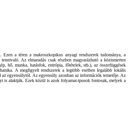
t. Ezen a téren a makroszkopikus anyagi rendszerek tudománya, a
n tennivaló. Az elmaradás csak részben magyarázható a közismerten
p, hő, munka, hatásfok, entrópia, főtételek, stb.), az összefüggések
anika. A megfigyelt rendszerek a legtöbb esetben legalább lokális
l az egyensúlytól. Az egyensúly azonban az információk temetője. Az
t is alaktják. Ezek közül is azok folyamat-tpusok fontosak, melyek a