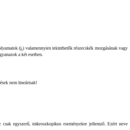
olyamatok (j
) valamennyien tekinthetők részecskék mozgásának vagy
i
ugyanazok a két esetben.
ések nem lineárisak!
 csak egyszerű, mikroszkopikus eseményekre jellemző. Ezért neve