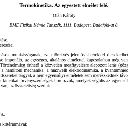
Termokinetika. Az egyes
tett elmélet felé.
Oláh Károly
BME Fizikai Kémia Tanszék, 1111. Budapest, Budafoki-ut 8.
tése.
eresése.
sok munkásságának, ez a törekvés jelentős sikerekkel dicsekedhe
e imponáló, az egységes, általános elmélettel kapcsolatban még va
rténelmileg érthető a közvetlen megfigyelésre alapozott lerás (gőzgé
el a hamiltoni mechanika, a maxwelli elektrodinamika, a kvantummech
endszereket tárgyal, a nem egyensúlyi elméletek sem merészkednek távo
 a kinetikai törvényszerűségek hordozzák, amelyek végülis az egyensúly
an, az összetettség szerint:
ók.
 kritériumával: