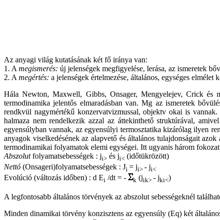
Az anyagi világ kutatásának két fő iránya van:
1. A
megismerés:
új jelenségek megfigyelése, lerása, az ismeretek bőv
2. A
megértés:
a jelenségek értelmezése, általános, egységes elmélet k
Hála Newton, Maxwell, Gibbs, Onsager, Mengyelejev, Crick és má
termodinamika jelentős elmaradásban van. Mg az ismeretek bővülés
rendkvül nagymértékű konzervatvizmussal, objektv okai is vannak. Tö
halmaza nem rendelkezik azzal az áttekinthető struktúrával, amiv
egyensúlyban vannak, az egyensúlyi termosztatika kizárólag ilyen r
anyagok viselkedésének az alapvető és általános tulajdonságait azok
termodinamikai folyamatok elemi egységei. Itt ugyanis három fokozat v
Abszolut
folyamatsebességek : j
és j
(időtükrözött)
i>
i<
Nettó
(Onsageri)folyamatsebességek : J
= j
- j
i
i>
i<
Evolúció (változás időben) : d E
/dt = -
(j
- j
)
i
k
ik>
ki<
A legfontosabb általános törvények az abszolut sebességeknél találhat
Minden dinamikai törvény konzisztens az egyensúly (Eq) két általános