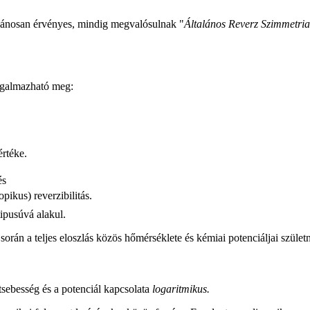
alánosan érvényes, mindig megvalósulnak "
Általános Reverz Szimmetria
fogalmazható meg:
értéke.
és
ikus) reverzibilitás.
ipusúvá alakul.
rán a teljes eloszlás közös hőmérséklete és kémiai potenciáljai születn
sebesség és a potenciál kapcsolata
logaritmikus.