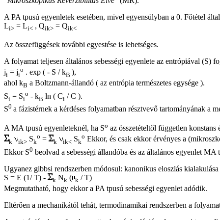
"
Mikroszkopikus Reverzibilitás Elve
" (MR).
A PA tpusú egyenletek esetében, mivel egyensúlyban a 0. Főtétel ált
L
= L
, Q
= Q
i>
i<
ik>
ik<
Az összefüggések további egyestése is lehetséges.
A folyamat teljesen általános sebességi egyenlete az entrópiával (S) 
o
j
= j
. exp ( - S / k
),
i
i
B
ahol k
a Boltzmann-állandó ( az entrópia természetes egysége ).
B
o
S
= S
- k
ln ( C
/ C ).
i
i
B
i
0
S
a fázistérnek a kérdéses folyamatban résztvevő tartományának a m
o
A MA tpusú egyenleteknél, ha S
az összetételtől független konstans 
o
o
S
=
S
Ekkor, és csak ekkor érvényes a (mikroszkop
k
ik>
k
k
ik<
k
0
Ekkor S
beolvad a sebességi állandóba és az általános egyenlet MA t
Ugyanez gibbsi rendszerben módosul: kanonikus eloszlás kialakulása so
S = E (1/ T) -
N
(
/ T)
k
k
k
Megmutatható, hogy ekkor a PA tpusú sebességi egyenlet adódik.
Eltérően a mechanikától tehát, termodinamikai rendszerben a folyamat