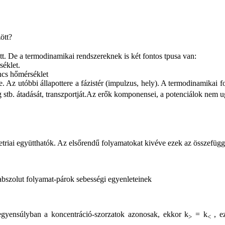
ött?
t. De a termodinamikai rendszereknek is két fontos tpusa van:
séklet.
incs hőmérséklet
e. Az utóbbi állapottere a fázistér (impulzus, hely). A termodinamikai f
g stb. átadását, transzportját.Az erők komponensei, a potenciálok nem 
triai együtthatók. Az elsőrendű folyamatokat kivéve ezek az összefügg
bszolut folyamat-párok sebességi egyenleteinek
gyensúlyban a koncentráció-szorzatok azonosak, ekkor k
= k
, ez
>
<