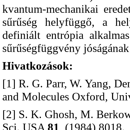
kvantum-mechanikai eredet
sűrűség helyfüggő, a he
definiált entrópia alkalma
sűrűségfüggvény jóságának v
Hivatkozások:
[1] R. G. Parr, W. Yang, D
and Molecules Oxford, Univ
[2] S. K. Ghosh, M. Berkowi
Sci. USA
81
, (1984) 8018.