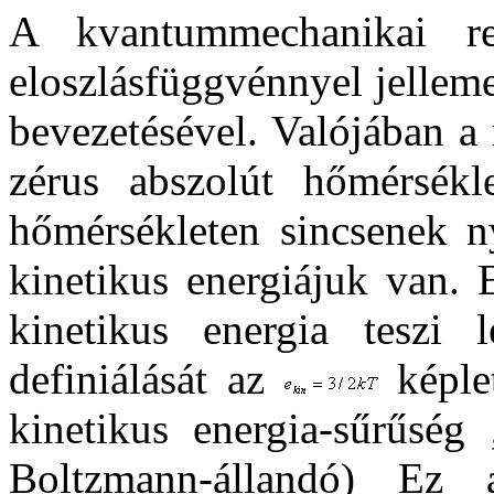
A kvantummechanikai ren
eloszlásfüggvénnyel jelleme
bevezetésével. Valójában a
zérus abszolút hőmérsékl
hőmérsékleten sincsenek n
kinetikus energiájuk van. 
kinetikus energia teszi 
definiálását az
képlet
kinetikus energia-sűrűség
Boltzmann-állandó) Ez a