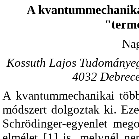
A kvantummechanikai
"term
Na
Kossuth Lajos Tudományegy
4032 Debrece
A kvantummechanikai több
módszert dolgoztak ki. Eze
Schrödinger-egyenlet megol
elmélet [1] is, melynél n