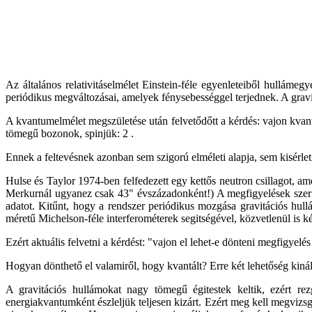
Az általános relativitáselmélet Einstein-féle egyenleteiből hulláme
periódikus megváltozásai, amelyek fénysebességgel terjednek. A gravit
A kvantumelmélet megszületése után felvetődőtt a kérdés: vajon kvant
tömegű bozonok, spinjük: 2 .
Ennek a feltevésnek azonban sem szigorú elméleti alapja, sem kisérlet
Hulse és Taylor 1974-ben felfedezett egy kettős neutron csillagot, am
Merkurnál ugyanez csak 43" évszázadonként!) A megfigyelések szerint
adatot. Kitűnt, hogy a rendszer periódikus mozgása gravitációs hu
méretű Michelson-féle interferométerek segitségével, közvetlenül is ké
Ezért aktuális felvetni a kérdést: "vajon el lehet-e dönteni megfigyel
Hogyan dönthető el valamiről, hogy kvantált? Erre két lehetőség kiná
A gravitációs hullámokat nagy tömegű égitestek keltik, ezért r
energiakvantumként észleljük teljesen kizárt. Ezért meg kell megvizsg