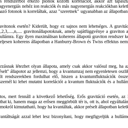
 rendszerből érkező pionok közötti korrelációt, akkor azt tapaszt
gyenergiás nehéz ion reakciók és más nagyenergiás reakciókban keletk
zó fotonok is korreláltak, azaz "szeretnek" ugyanabban az állapotban l
vitonok esetén? Kiderült, hogy ez sajnos nem lehetséges. A gravitáci
,2,3,....,n,.... gravitonállapotoknak, amely sajátfüggvénye a gravito
 hullámra. Egy ilyen maximálisan koherens állapotú graviton rendszer 
 teljesen koherens állapotban a Hanburry-Brown és Twiss effektus nem 
zásnak létezhet olyan állapota, amely csak akkor valósul meg, ha az 
réselt'' állapotot az jellemzi, hogy a kvantumzaj nem egyenletesen os
lt rendszerekben fordulhat elő, hiszen a kvantumfluktuációk össze
zernél ki lehet mutatni korrelációt a kvantum fluktuációk és a hullám 
tos, mert fennáll a következő lehetőség. Erős gravitáció esetén, az E
hat ki, hanem maga az erősen meggörbült tér is, ott is, ahol egyáltalá
lámokról kimutatható, hogy ha kvantáltak, akkor préselt állapotban kelet
ntáltságát azzal lehet lesz bizonyítani, hogy megfigyeljük a hullámo