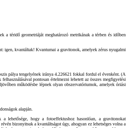
Ezek a téridő geometriáját meghatározó metrikának a térben és időben
int: igen, kvantáltak! Kvantumai a gravitonok, amelyek zérus nyugalmi
ipszis pálya tengelyének iránya 4.226621 fokkal fordul el évenként. (A
felhasználásával pontosan értelmezni lehetett az összes megfigyelési
zeljövőben működésbe lépnek olyan obszervatóriumok, amelyek óriási
jdonságok alapján.
 a lehetősége, hogy a fotoeffektushoz hasonlóan, a gravitonokat
i révén bizonyitsuk a kvantáltságot úgy, ahogyan ez lehetséges volna a