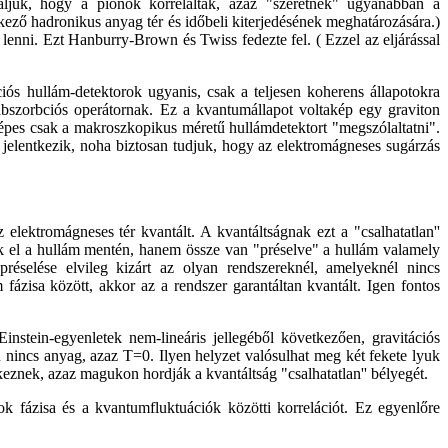
aljuk, hogy a pionok korreláltak, azaz "szeretnek" ugyanabban a
ező hadronikus anyag tér és időbeli kiterjedésének meghatározására.)
enni. Ezt Hanburry-Brown és Twiss fedezte fel. ( Ezzel az eljárással
ós hullám-detektorok ugyanis, csak a teljesen koherens állapotokra
n abszorbciós operátornak. Ez a kvantumállapot voltakép egy graviton
képes csak a makroszkopikus méretű hullámdetektort "megszólaltatni".
jelentkezik, noha biztosan tudjuk, hogy az elektromágneses sugárzás
elektromágneses tér kvantált. A kvantáltságnak ezt a "csalhatatlan''
zlik el a hullám mentén, hanem össze van "préselve" a hullám valamely
préselése elvileg kizárt az olyan rendszereknél, amelyeknél nincs
fázisa között, akkor az a rendszer garantáltan kvantált. Igen fontos
instein-egyenletek nem-lineáris jellegéből következően, gravitációs
n nincs anyag, azaz T=0. Ilyen helyzet valósulhat meg két fekete lyuk
keznek, azaz magukon hordják a kvantáltság "csalhatatlan'' bélyegét.
k fázisa és a kvantumfluktuációk közötti korrelációt. Ez egyenlőre