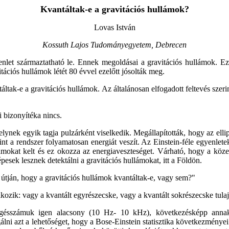
Kvantáltak-e a gravitációs hullámok?
Lovas István
Kossuth Lajos Tudományegyetem, Debrecen
gyenlet származtatható le. Ennek megoldásai a gravitációs hullámok. 
ációs hullámok létét 80 évvel ezelőtt jósolták meg.
áltak-e a gravitációs hullámok. Az általánosan elfogadott feltevés szer
i bizonyítéka nincs.
elynek egyik tagja pulzárként viselkedik. Megállapították, hogy az ell
 a rendszer folyamatosan energiát veszít. Az Einstein-féle egyenletek 
llámokat kelt és ez okozza az energiaveszteséget. Várható, hogy a kö
pesek lesznek detektálni a gravitációs hullámokat, itt a Földön.
és útján, hogy a gravitációs hullámok kvantáltak-e, vagy sem?"
lkozik: vagy a kvantált egyrészecske, vagy a kvantált sokrészecske tula
ezgésszámuk igen alacsony (10 Hz- 10 kHz), következésképp annak
álni azt a lehetőséget, hogy a Bose-Einstein statisztika következménye