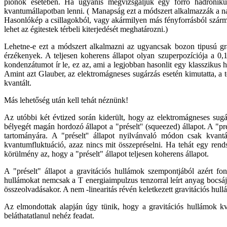
pionok esetében. Ha ugyanis megvizsgáljuk egy forró hadronikus
kvantumállapotban lenni. ( Manapság ezt a módszert alkalmazzák a na
Hasonlókép a csillagokból, vagy akármilyen más fényforrásból szárma
lehet az égitestek térbeli kiterjedését meghatározni.)
Lehetne-e ezt a módszert alkalmazni az ugyancsak bozon tipusú gra
érzékenyek. A teljesen koherens állapot olyan szuperpozíciója a 0,1
kondenzátumot ír le, ez az, ami a legjobban hasonlit egy klasszikus
Amint azt Glauber, az elektromágneses sugárzás esetén kimutatta, a
kvantált.
Más lehetőség után kell tehát néznünk!
Az utóbbi két évtized során kiderült, hogy az elektromágneses sugár
bélyegét magán hordozó állapot a "préselt'' (squeezed) állapot. A "p
tartományára. A "préselt'' állapot nyilvánvaló módon csak kvantá
kvantumfluktuáció, azaz nincs mit összepréselni. Ha tehát egy rends
körülmény az, hogy a "préselt" állapot teljesen koherens állapot.
A "préselt" állapot a gravitációs hullámok szempontjából azért fon
hullámokat nemcsak a T energiaimpulzus tenzorral leírt anyag bocsájt
összeolvadásakor. A nem -linearitás révén keletkezett gravitációs hul
Az elmondottak alapján úgy tünik, hogy a gravitációs hullámok kva
beláthatatlanul nehéz feadat.