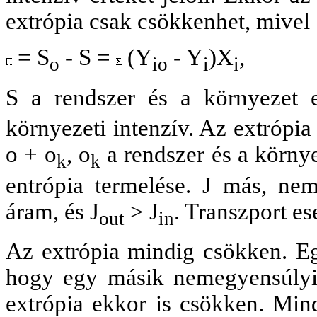
extrópia csak csökkenhet, mivel
= S
- S =
(Y
- Y
)X
,
o
io
i
i
S a rendszer és a környezet eg
környezeti intenzív. Az extrópia
o + o
, o
a rendszer és a környe
k
k
entrópia termelése. J más, nem
áram, és J
> J
. Transzport e
out
in
Az extrópia mindig csökken. Eg
hogy egy másik nemegyensúlyi r
extrópia ekkor is csökken. Min