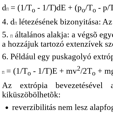
d
= (1/T
- 1/T)dE + (p
/T
- p/
o
o
o
4. d
létezésének bizonyitása: Az i
5.
általános alakja: a végsõ eg
a hozzájuk tartozó extenzívek sz
6. Például egy puskagolyó extróp
2
= (1/T
- 1/T)E + mv
/2T
+ m
o
o
Az extrópia bevezetésével 
kiküszöbölhetõk:
reverzibilitás nem lesz alapfo