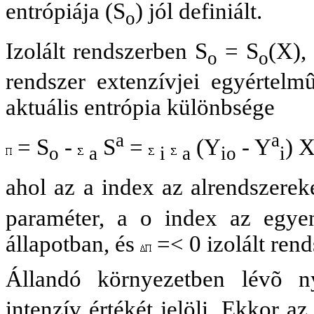
entrópiája (S
) jól definiált.
o
Izolált rendszerben S
= S
(X),
o
o
rendszer extenzívjei egyértel
aktuális entrópia különbsége
a
a
= S
-
S
=
(Y
- Y
) 
o
a
i
a
io
i
ahol az a index az alrendszereke
paraméter, a o index az egyen
állapotban, és
=< 0 izolált rend
Állandó környezetben lévõ n
intenzív értékét jelöli. Ekkor a