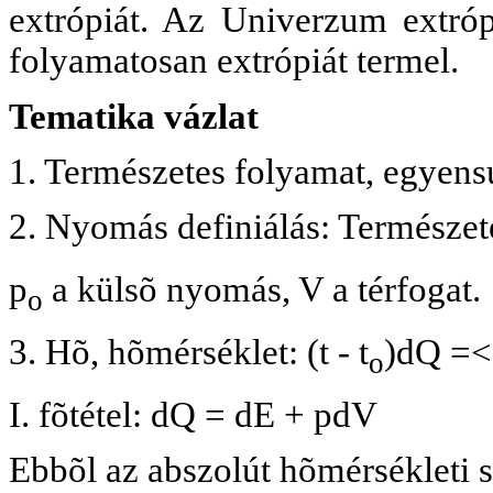
extrópiát. Az Univerzum extró
folyamatosan extrópiát termel.
Tematika vázlat
1. Természetes folyamat, egyensú
2. Nyomás definiálás: Természet
p
a külsõ nyomás, V a térfogat.
o
3. Hõ, hõmérséklet: (t - t
)dQ =<
o
I. fõtétel: dQ = dE + pdV
Ebbõl az abszolút hõmérsékleti s