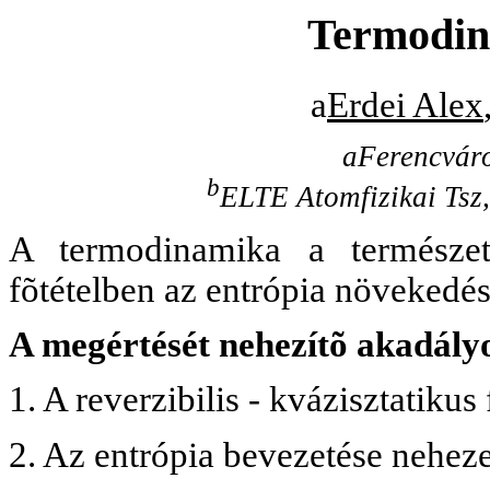
Termodin
a
Erdei Alex
aFerencváro
b
ELTE Atomfizikai Tsz,
A termodinamika a természeti 
fõtételben az entrópia növekedé
A megértését nehezítõ akadály
1. A reverzibilis - kvázisztatiku
2. Az entrópia bevezetése neheze