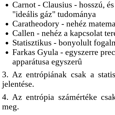
Carnot - Clausius - hosszú, é
"ideális gáz" tudománya
Caratheodory - nehéz matema
Callen - nehéz a kapcsolat ter
Statisztikus - bonyolult foga
Farkas Gyula - egyszerre precí
apparátusa egyszerû
3. Az entrópiának csak a stati
jelentése.
4. Az entrópia számértéke csak
meg.