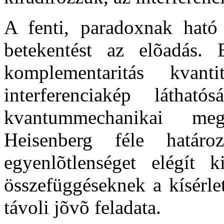
A fenti, paradoxnak ható
betekentést az elõadás.
komplementaritás kvant
interferenciakép láthat
kvantummechanikai meg
Heisenberg féle határoz
egyenlõtlenséget elégít 
összefüggéseknek a kísérle
távoli jõvõ feladata.